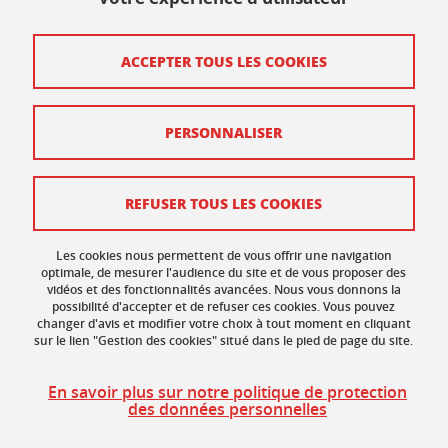
Contact
ACCEPTER TOUS LES COOKIES
Plan du site
PERSONNALISER
Mentions légales
Données personnelles
REFUSER TOUS LES COOKIES
Crédits
Gestion des cookies
Les cookies nous permettent de vous offrir une navigation
optimale, de mesurer l'audience du site et de vous proposer des
vidéos et des fonctionnalités avancées. Nous vous donnons la
Accessibilité : non conforme
possibilité d'accepter et de refuser ces cookies. Vous pouvez
changer d'avis et modifier votre choix à tout moment en cliquant
sur le lien "Gestion des cookies" situé dans le pied de page du site.
En savoir plus sur notre politique de protection
des données personnelles