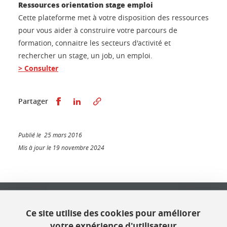
Ressources orientation stage emploi
Cette plateforme met à votre disposition des ressources
pour vous aider à construire votre parcours de
formation, connaitre les secteurs d'activité et
rechercher un stage, un job, un emploi.
> Consulter
Partager sur Facebook
Partager sur LinkedIn
Partager
Publié le 25 mars 2016
Mis à jour le 19 novembre 2024
Université Grenoble Alpes
621 avenue Centrale
Ce site utilise des cookies pour améliorer
38400 Saint Martin d'Hères
votre expérience d'utilisateur