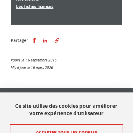
Les fiches licences
Partager sur Facebook
Partager sur LinkedIn
Partager
Publié le 16 septembre 2016
Mis à jour le 16 mars 2026
Université Grenoble Alpes
621 avenue Centrale
Ce site utilise des cookies pour améliorer
38400 Saint Martin d'Hères
votre expérience d'utilisateur
Contact
ACCEPTER TOUS LES COOKIES