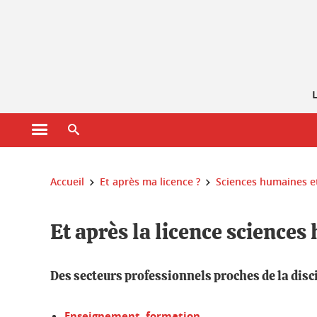
Gestion des cookies
L
Ouvrir le menu principal
Ouvrir le moteur de recherche
Vous êtes ici :
Accueil
Et après ma licence ?
Sciences humaines et
Et après la licence science
Des secteurs professionnels proches de la disc
Enseignement, formation