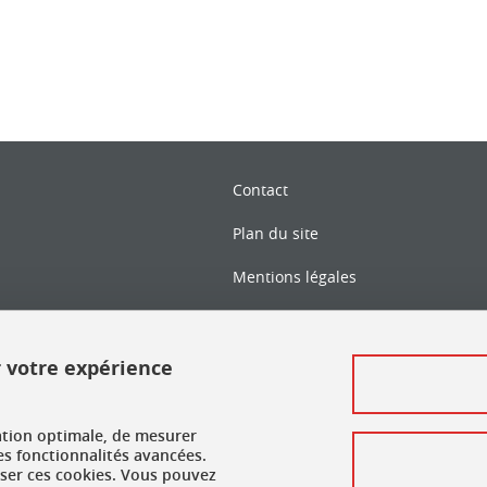
Contact
Plan du site
Mentions légales
Données personnelles
Crédits
r votre expérience
Gestion des cookies
ation optimale, de mesurer
Accessibilité : non conforme
es fonctionnalités avancées.
user ces cookies. Vous pouvez