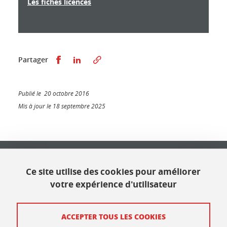
Les fiches licences
Partager sur Facebook
Partager sur LinkedIn
Partager
Publié le 20 octobre 2016
Mis à jour le 18 septembre 2025
Université Grenoble Alpes
621 avenue Centrale
Ce site utilise des cookies pour améliorer
38400 Saint Martin d'Hères
votre expérience d'utilisateur
Contact
ACCEPTER TOUS LES COOKIES