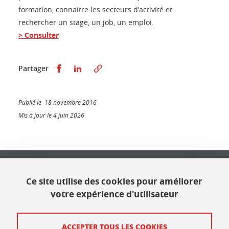
formation, connaitre les secteurs d'activité et
rechercher un stage, un job, un emploi.
> Consulter
Partager sur Facebook
Partager sur LinkedIn
Partager
Publié le 18 novembre 2016
Mis à jour le 4 juin 2026
Université Grenoble Alpes
621 avenue Centrale
Ce site utilise des cookies pour améliorer
38400 Saint Martin d'Hères
votre expérience d'utilisateur
Contact
ACCEPTER TOUS LES COOKIES