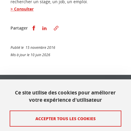
rechercher un stage, un job, un emploi.
> Consulter
Partager sur Facebook
Partager sur LinkedIn
Partager
Publié le 15 novembre 2016
Mis à jour le 10 juin 2026
Université Grenoble Alpes
621 avenue Centrale
Ce site utilise des cookies pour améliorer
38400 Saint Martin d'Hères
votre expérience d'utilisateur
Contact
ACCEPTER TOUS LES COOKIES
Plan du site