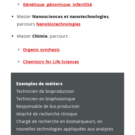
Génétique, génomique, infertilité
Nanosciences et nanotechnologies
Master
,
parcours
Nanobiotechnologies
Chimie
Master
, parcours :
Organic synthesis
Chemistry for Life Sciences
Exemples de métiers
Technicien de bioproduction
Technicien en biophotonique
Responsable de bio production
Attaché de recherche clinique
Chargé de recherche en biomarqueurs, en
nouvelles technologies appliquées aux analyses