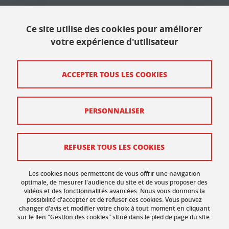
Université Grenoble Alpes
621 avenue Centrale
Ce site utilise des cookies pour améliorer
38400 Saint Martin d'Hères
votre expérience d'utilisateur
Contact
ACCEPTER TOUS LES COOKIES
Plan du site
PERSONNALISER
Mentions légales
Données personnelles
REFUSER TOUS LES COOKIES
Crédits
Gestion des cookies
Les cookies nous permettent de vous offrir une navigation
optimale, de mesurer l'audience du site et de vous proposer des
vidéos et des fonctionnalités avancées. Nous vous donnons la
Accessibilité : non conforme
possibilité d'accepter et de refuser ces cookies. Vous pouvez
changer d'avis et modifier votre choix à tout moment en cliquant
sur le lien "Gestion des cookies" situé dans le pied de page du site.