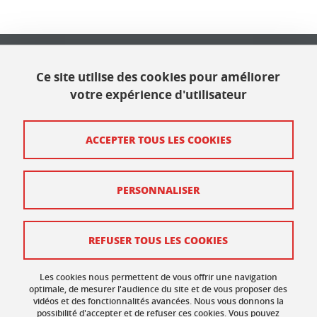
Université Grenoble Alpes
621 avenue Centrale
Ce site utilise des cookies pour améliorer
38400 Saint Martin d'Hères
votre expérience d'utilisateur
Contact
ACCEPTER TOUS LES COOKIES
Plan du site
PERSONNALISER
Mentions légales
Données personnelles
REFUSER TOUS LES COOKIES
Crédits
Gestion des cookies
Les cookies nous permettent de vous offrir une navigation
optimale, de mesurer l'audience du site et de vous proposer des
vidéos et des fonctionnalités avancées. Nous vous donnons la
Accessibilité : non conforme
possibilité d'accepter et de refuser ces cookies. Vous pouvez