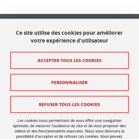
Université Grenoble Alpes
621 avenue Centrale
Ce site utilise des cookies pour améliorer
38400 Saint Martin d'Hères
votre expérience d'utilisateur
Contact
ACCEPTER TOUS LES COOKIES
Plan du site
PERSONNALISER
Mentions légales
Données personnelles
REFUSER TOUS LES COOKIES
Crédits
Gestion des cookies
Les cookies nous permettent de vous offrir une navigation
optimale, de mesurer l'audience du site et de vous proposer des
vidéos et des fonctionnalités avancées. Nous vous donnons la
Accessibilité : non conforme
possibilité d'accepter et de refuser ces cookies. Vous pouvez