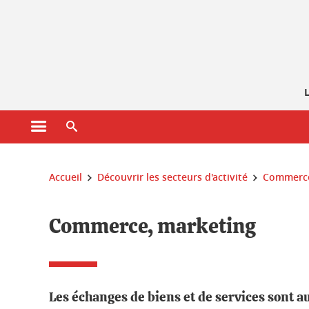
Gestion des cookies
L
Ouvrir le menu principal
Ouvrir le moteur de recherche
Vous êtes ici :
Accueil
Découvrir les secteurs d'activité
Commerce
Commerce, marketing
Les échanges de biens et de services sont a