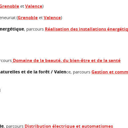
Grenoble
et
Valence
)
eneuriat (
Grenoble
et
Va
l
ence
)
 énergétique
, parcours
Réalisation des installations énergéti
rcours
Domaine de la beauté, du bien-être et de la santé
turelles et de la forêt / Valen
ce, parcours
Gestion et commer
l
ie
, parcours
Distribution électrique et automatismes