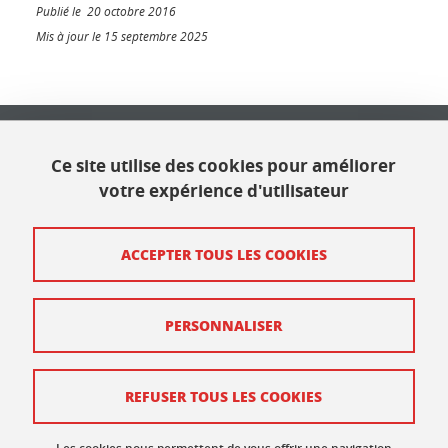
Publié le 20 octobre 2016
Mis à jour le 15 septembre 2025
Université Grenoble Alpes
621 avenue Centrale
Ce site utilise des cookies pour améliorer
38400 Saint Martin d'Hères
votre expérience d'utilisateur
Contact
ACCEPTER TOUS LES COOKIES
Plan du site
PERSONNALISER
Mentions légales
Données personnelles
REFUSER TOUS LES COOKIES
Crédits
Gestion des cookies