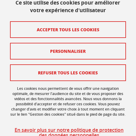
621 avenue Centrale
Ce site utilise des cookies pour améliorer
38400 Saint Martin d'Hères
votre expérience d'utilisateur
Contact
ACCEPTER TOUS LES COOKIES
Plan du site
PERSONNALISER
Mentions légales
Données personnelles
REFUSER TOUS LES COOKIES
Crédits
Gestion des cookies
Les cookies nous permettent de vous offrir une navigation
optimale, de mesurer l'audience du site et de vous proposer des
vidéos et des fonctionnalités avancées. Nous vous donnons la
Accessibilité : non conforme
possibilité d'accepter et de refuser ces cookies. Vous pouvez
changer d'avis et modifier votre choix à tout moment en cliquant
sur le lien "Gestion des cookies" situé dans le pied de page du site.
En savoir plus sur notre politique de protection
des données personnelles