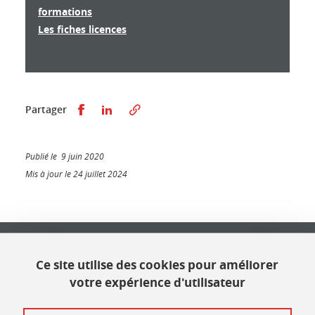
formations
Les fiches licences
Partager sur Facebook
Partager sur LinkedIn
Partager
Publié le 9 juin 2020
Mis à jour le 24 juillet 2024
Université Grenoble Alpes
621 avenue Centrale
Ce site utilise des cookies pour améliorer
38400 Saint Martin d'Hères
votre expérience d'utilisateur