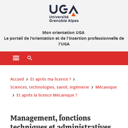
Gestion des cookies
Mon orientation UGA
Le portail de l'orientation et de l'insertion professionnelle de
l'UGA
Ouvrir le menu principal
Ouvrir le moteur de recherche
Vous êtes ici :
Accueil
Et après ma licence ?
Sciences, technologies, santé, ingénierie
Mécanique
Et après la licence Mécanique ?
Management, fonctions
techniques et administratives