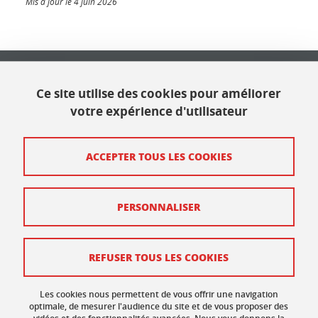
Mis à jour le 4 juin 2026
Université Grenoble Alpes
621 avenue Centrale
Ce site utilise des cookies pour améliorer
38400 Saint Martin d'Hères
votre expérience d'utilisateur
Contact
ACCEPTER TOUS LES COOKIES
Plan du site
PERSONNALISER
Mentions légales
Données personnelles
REFUSER TOUS LES COOKIES
Crédits
Gestion des cookies
Les cookies nous permettent de vous offrir une navigation
optimale, de mesurer l'audience du site et de vous proposer des