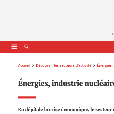
Gestion des cookies
L
Ouvrir le menu principal
Ouvrir le moteur de recherche
Vous êtes ici :
Accueil
Découvrir les secteurs d'activité
Énergies,
Énergies, industrie nucléair
En dépit de la crise économique, le secteur