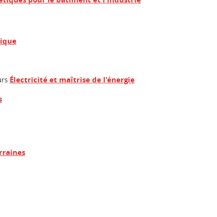
mique
urs
Électricité et maîtrise de l'énergie
s
rraines