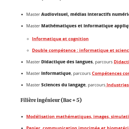
Audiovisuel, médias interactifs numéri
Master
Mathématiques et informatique appliqu
Master
Informatique et cognition
Double compétence : informatique et scienc
Didactique des langues
Master
, parcours
Didact
Informatique
Master
, parcours
Compétences co
Sciences du langage
Master
, parcours
Industries
Filière ingénieur (Bac + 5)
Modélisation mathématiques, images, simulat
Papier, communication imprimée et biomatér