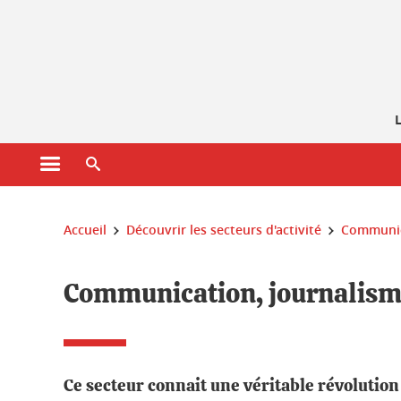
Gestion des cookies
L
Ouvrir le menu principal
Ouvrir le moteur de recherche
Vous êtes ici :
Accueil
Découvrir les secteurs d'activité
Communic
Communication, journalism
Ce secteur connait une véritable révolutio