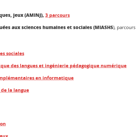
ques, jeux (AMINJ),
3
parcours
ées aux sciences humaines et sociales (MIASHS
), parcours
es sociales
ique des langues et ingénierie pédagogique numérique
mplémentaires en informatique
 de la langue
ion
iaux