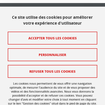
Université Grenoble Alpes
621 avenue Centrale
Ce site utilise des cookies pour améliorer
38400 Saint Martin d'Hères
votre expérience d'utilisateur
Contact
ACCEPTER TOUS LES COOKIES
Plan du site
PERSONNALISER
Mentions légales
Données personnelles
REFUSER TOUS LES COOKIES
Crédits
Gestion des cookies
Les cookies nous permettent de vous offrir une navigation
optimale, de mesurer l'audience du site et de vous proposer des
vidéos et des fonctionnalités avancées. Nous vous donnons la
Accessibilité : non conforme
possibilité d'accepter et de refuser ces cookies. Vous pouvez
changer d'avis et modifier votre choix à tout moment en cliquant
sur le lien "Gestion des cookies" situé dans le pied de page du site.